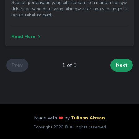
Sebuah pertanyaan yang dilontarkan oleh mantan bos gw
di kerjaan yang dulu, yang bikin gw mikir, apa yang ingin lu
lakuin sebelum mati...
Read More
1
of
3
Prev
Next
Made with
❤️
by
Tulisan Ahsan
Copyright
2026
© All rights reserved