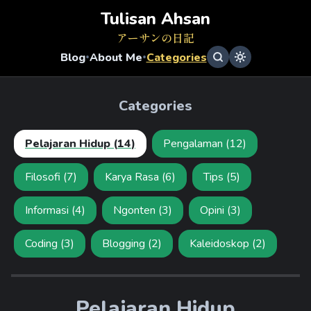
Tulisan Ahsan
アーサンの日記
•
•
Blog
About Me
Categories
Categories
Pelajaran Hidup
(
14
)
Pengalaman
(
12
)
Filosofi
(
7
)
Karya Rasa
(
6
)
Tips
(
5
)
Informasi
(
4
)
Ngonten
(
3
)
Opini
(
3
)
Coding
(
3
)
Blogging
(
2
)
Kaleidoskop
(
2
)
Pelajaran Hidup